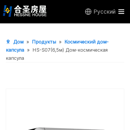
Pусский
Дом
Продукты
Дом
»
Продукты
»
Космический дом-
О нас
капсула
»
HS-S07(6,5м) Дом-космическая
капсула
Центр исследований и разработок
Новости
Связаться с нами