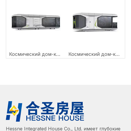
8,5M) Дом-космическая капсула
Космический дом-капсула HS-S05
Космический дом-капсула HS-S04
Hessne Integrated House Co., Ltd. имеет глубокие